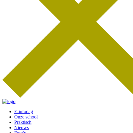
E-infodag
Onze school
Praktisch
Nieuws
Foto’s